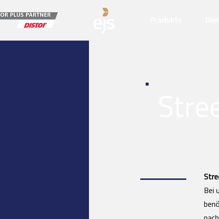
Produkte
Die
Stre
Stre
Bei 
benö
nac