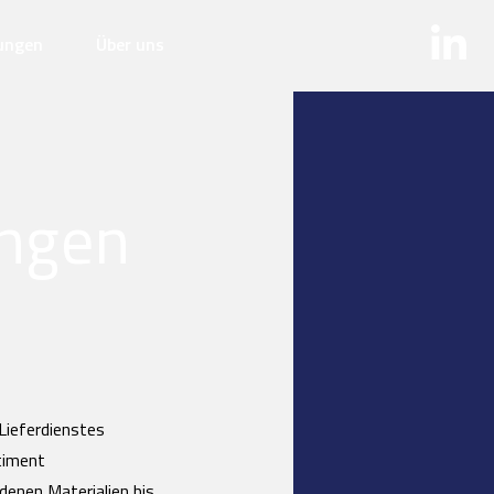
rungen
Über uns
ungen
Lieferdienstes
timent
denen Materialien bis