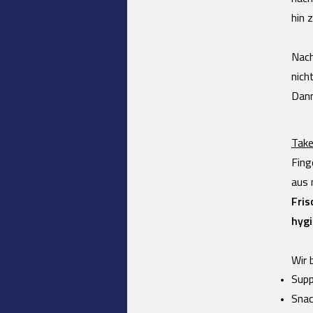
hin 
Nach
nich
Dan
Take
Fing
aus
Fris
hygi
Wir 
Supp
Sna