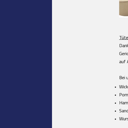
Tüte
Dank
Geri
auf 
Bei 
Wick
Pom
Ham
Sand
Wurs