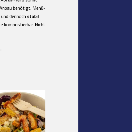
Abfall» wird somit
 Anbau benötigt. Menü-
ht und dennoch
stabil
te kompostierbar. Nicht
: