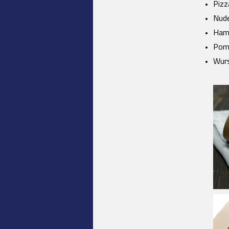
Piz
Nud
Ham
Pom
Wurs