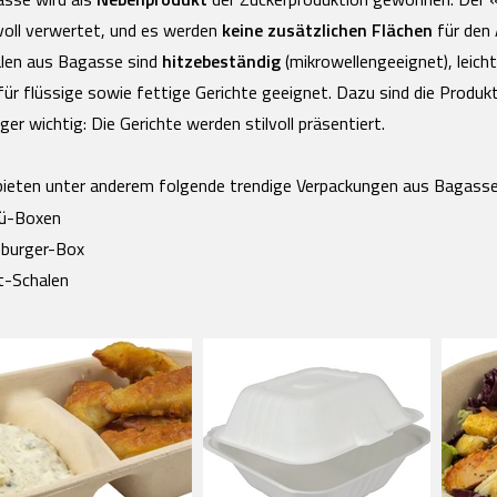
sse wird als
Nebenprodukt
der Zuckerproduktion gewonnen. Der «
voll verwertet, und es werden
keine zusätzlichen Flächen
für den
len aus Bagasse sind
hitzebeständig
(mikrowellengeeignet), leic
für flüssige sowie fettige Gerichte geeignet. Dazu sind die Produk
ger wichtig: Die Gerichte werden stilvoll präsentiert.
bieten unter anderem folgende trendige Verpackungen aus Bagasse
ü-Boxen
burger-Box
t-Schalen