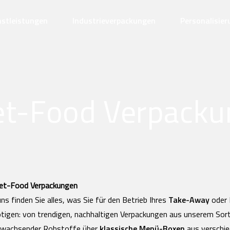
nstleistungen
Industrieverpackungen
Personalisie
et-Food Verpack
et-Food Verpackungen
uns finden Sie alles, was Sie für den Betrieb Ihres
Take-Away
oder 
tigen: von trendigen, nachhaltigen Verpackungen aus unserem Sor
hwachsender Rohstoffe über
klassische Menü-Boxen
aus verschie