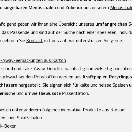
zu
siegelbaren Menüschalen
und
Zubehör
aus unserem
Menüschal
folgend geben wir Ihnen eine Übersicht unseres
umfangreichen
So
t das Passende und sind auf der Suche nach einer speziellen, indivi
n nehmen Sie
Kontakt
mit uns auf, wir unterstützen Sie gerne.
-Away-Verpackungen aus Karton
erfood und Take-Away-Gerichte nachhaltig und vielseitig anrichten
 nachwachsenden Rohstoffen werden aus
Kraftpapier
,
Recyclingk
chfasern
hergestellt. Sie eignen sich für kalte und heisse Speisen 
enische
und
umweltbewusste
Präsentation.
bieten unter anderem folgende innovative Produkte aus Karton:
en- und Salatschalen
ck-Boxen