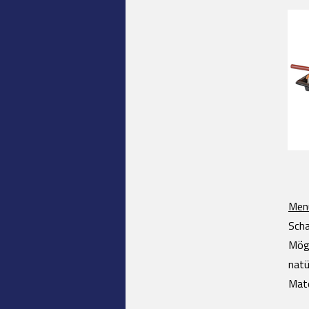
Men
Scha
Mögl
natü
Mate