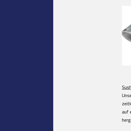
Sush
Unse
zeit
auf 
herg