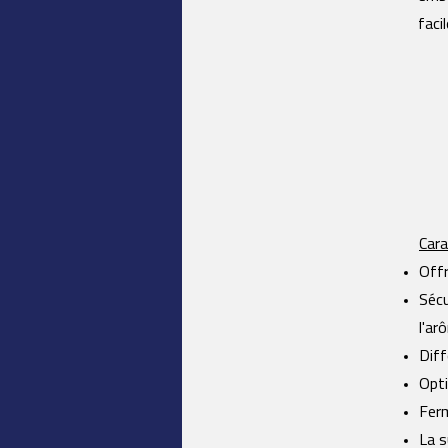
faci
Cara
Offr
Sécu
l'ar
Diff
Opti
Ferm
La s