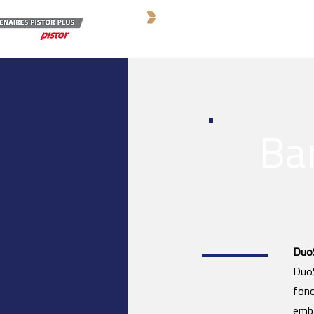
Produits
Prestati
Ba
DuoS
DuoS
fonc
emba