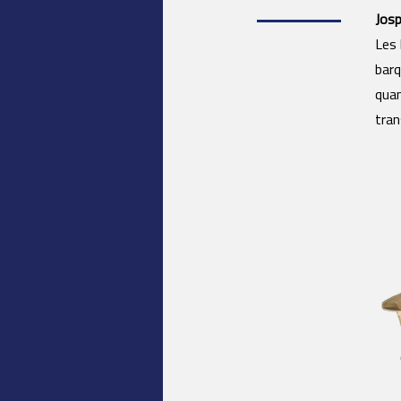
Josp
Les 
barq
quan
tran