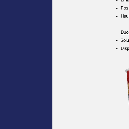
Emba
Poss
Haut
Duo
Solu
Disp