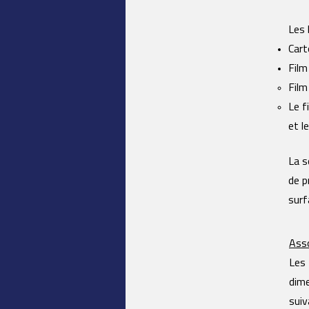
Les 
Cart
Film
Film
Le f
et le
La s
de p
surf
Ass
Les 
dime
suiv