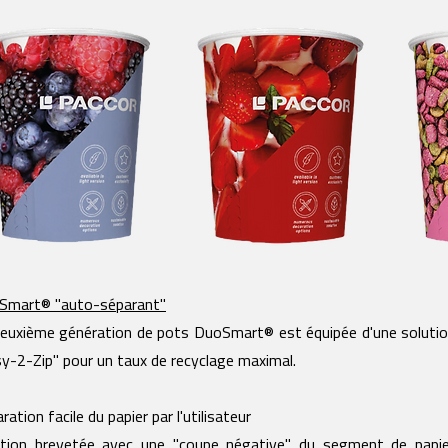
Smart® "auto-séparant"
euxième génération de pots DuoSmart® est équipée d'une solution
y-2-Zip" pour un taux de recyclage maximal.
ration facile du papier par l'utilisateur
ution brevetée avec une "coupe négative" du segment de papie