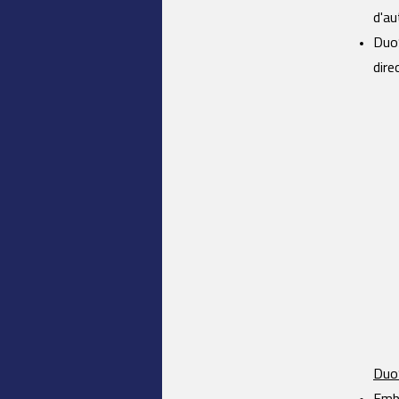
d'au
DuoS
dire
Duo