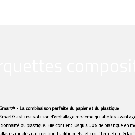
ons de service
Emballages industriels
Personnalisation
rquettes composi
mart® - La combinaison parfaite du papier et du plastique
mart® est une solution d'emballage moderne qui allie les avantage
tionnalité du plastique. Elle contient jusqu'à 50% de plastique en m
llages moulés par injection traditionnels, et une "fermeture éclair