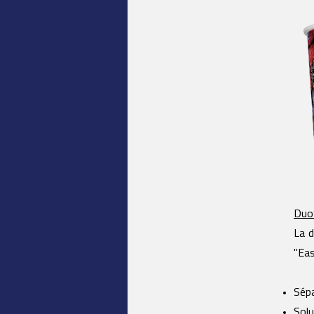
Duo
La d
"Eas
Sépa
Sol