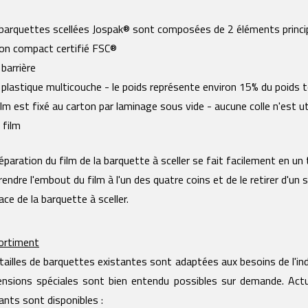
barquettes scellées Jospak® sont composées de 2 éléments princip
on compact certifié FSC®
 barrière
 plastique multicouche - le poids représente environ 15% du poids t
ilm est fixé au carton par laminage sous vide - aucune colle n'est ut
 film
éparation du film de la barquette à sceller se fait facilement en un t
rendre l'embout du film à l'un des quatre coins et de le retirer d'un 
ace de la barquette à sceller.
ortiment
tailles de barquettes existantes sont adaptées aux besoins de l'ind
nsions spéciales sont bien entendu possibles sur demande. Act
ants sont disponibles :