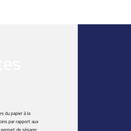
s
À propos de nous
tes
s du papier à la
oins par rapport aux
" permet de séparer