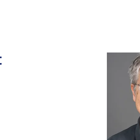
ons de service
Emballages industriels
Personnalisation
t