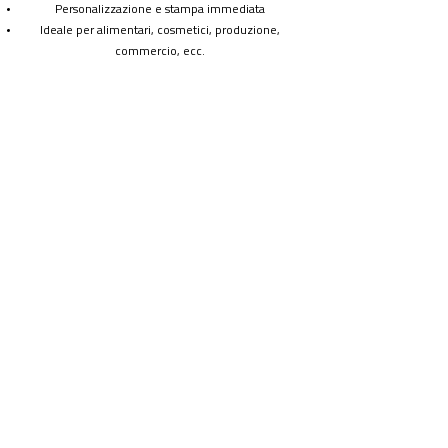
Personalizzazione e stampa immediata
Ideale per alimentari, cosmetici, produzione,
commercio, ecc.
Piccole tirature o grandi volumi – ti offriamo la
soluzione di etichettatura più adatta.
Esempi di stampa
Associazione frutta svizzera